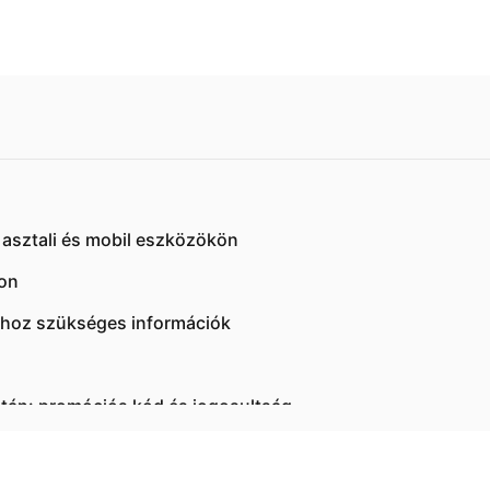
 asztali és mobil eszközökön
non
ióhoz szükséges információk
után: promóciós kód és jogosultság