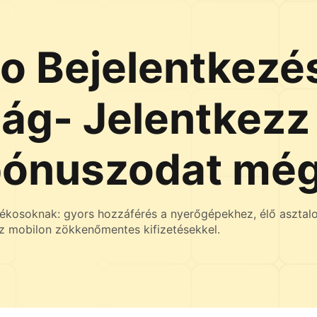
o Bejelentkezé
ág- Jelentkezz
 bónuszodat mé
ékosoknak: gyors hozzáférés a nyerőgépekhez, élő asztalo
sz mobilon zökkenőmentes kifizetésekkel.