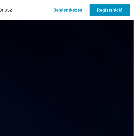
bónusz
Bejelentkezés
Regisztráció