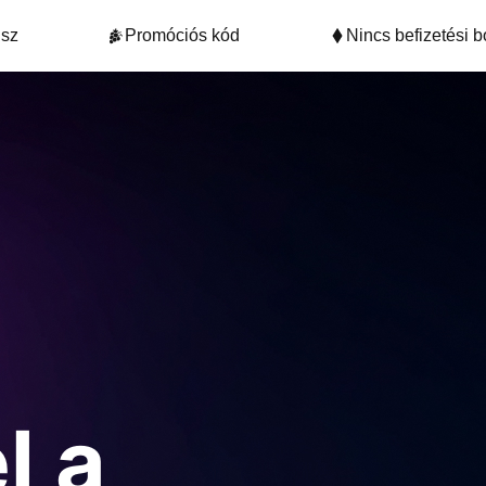
sz
Promóciós kód
Nincs befizetési 
l a