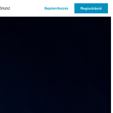
bónusz
Bejelentkezés
Regisztráció