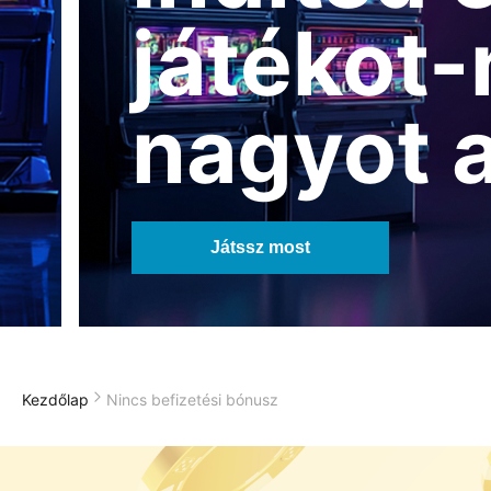
játékot-
nagyot 
Játssz most
Kezdőlap
Nincs befizetési bónusz