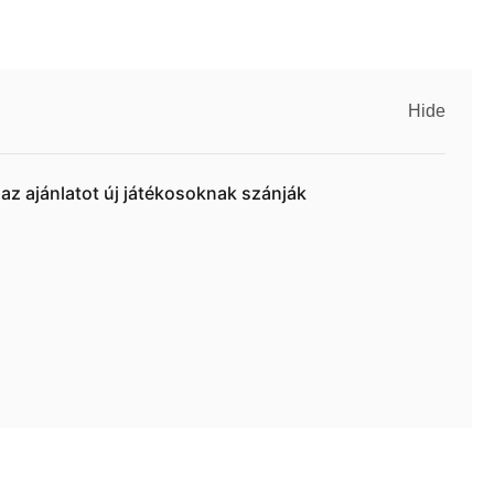
Hide
 az ajánlatot új játékosoknak szánják