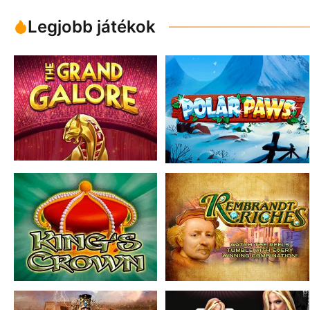
Hogyan válhat Stake taggá
Legjobb játékok
A fiók azon területén, ahol az ellenőrzés szükséges,
Hogyan igényelje a bónuszt: Ki kaphatja meg, hányszor
Lépések a Stake bónusz aktiválásához és jogosult
A bónuszra engedélyezett játékok: nyerőgépek, élő 
Ha nyer egy Stake Kaszinó befizetés nélküli bónusz
Kifizetési limitek és ki kaphat fizetést
A különböző módok, ahogy pénzt helyezhet el a Stake
Hogyan helyezzen el pénzt, mennyibe kerül, és általá
Befizetés nélküli bónusz a Stake Kaszinóban
Fő feltételek a jogosultság ellenőrzéséhez