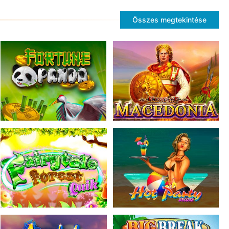
Összes megtekintése