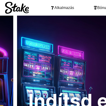
Alkalmazás
Bónu
Indítsd e