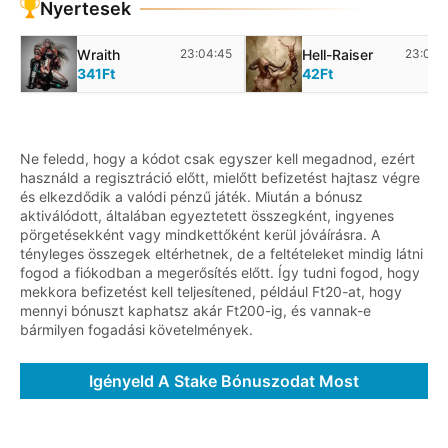
Nyertesek
Wraith
23:04:45
Hell-Raiser
23:04:
341Ft
42Ft
Ne feledd, hogy a kódot csak egyszer kell megadnod, ezért
használd a regisztráció előtt, mielőtt befizetést hajtasz végre
és elkezdődik a valódi pénzű játék. Miután a bónusz
aktiválódott, általában egyeztetett összegként, ingyenes
pörgetésekként vagy mindkettőként kerül jóváírásra. A
tényleges összegek eltérhetnek, de a feltételeket mindig látni
fogod a fiókodban a megerősítés előtt. Így tudni fogod, hogy
mekkora befizetést kell teljesítened, például Ft20-at, hogy
mennyi bónuszt kaphatsz akár Ft200-ig, és vannak-e
bármilyen fogadási követelmények.
Igényeld A Stake Bónuszodat Most