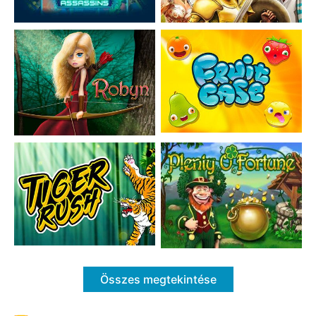
Összes megtekintése