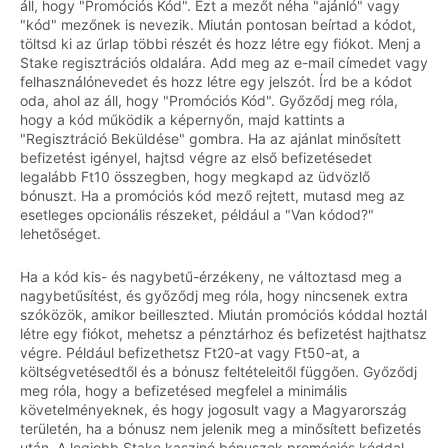
áll, hogy "Promóciós Kód". Ezt a mezőt néha "ajánló" vagy
"kód" mezőnek is nevezik. Miután pontosan beírtad a kódot,
töltsd ki az űrlap többi részét és hozz létre egy fiókot. Menj a
Stake regisztrációs oldalára. Add meg az e-mail címedet vagy
felhasználónevedet és hozz létre egy jelszót. Írd be a kódot
oda, ahol az áll, hogy "Promóciós Kód". Győződj meg róla,
hogy a kód működik a képernyőn, majd kattints a
"Regisztráció Beküldése" gombra. Ha az ajánlat minősített
befizetést igényel, hajtsd végre az első befizetésedet
legalább Ft10 összegben, hogy megkapd az üdvözlő
bónuszt. Ha a promóciós kód mező rejtett, mutasd meg az
esetleges opcionális részeket, például a "Van kódod?"
lehetőséget.
Ha a kód kis- és nagybetű-érzékeny, ne változtasd meg a
nagybetűsítést, és győződj meg róla, hogy nincsenek extra
szóközök, amikor beilleszted. Miután promóciós kóddal hoztál
létre egy fiókot, mehetsz a pénztárhoz és befizetést hajthatsz
végre. Például befizethetsz Ft20-at vagy Ft50-at, a
költségvetésedtől és a bónusz feltételeitől függően. Győződj
meg róla, hogy a befizetésed megfelel a minimális
követelményeknek, és hogy jogosult vagy a Magyarország
területén, ha a bónusz nem jelenik meg a minősített befizetés
után. A legjobb Stake kaszinó bónuszok promóciós kóddal