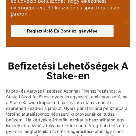
az üdvözlő bónuszodat, hogy elkezdhess
nyerőgépeken, élő kaszinón és sportfogadáson
játszani.
Regisztráció És Bónusz Igénylése
Befizetési Lehetőségek A
Stake-en
Kripto- és Kártyás Fizetések Azonnali Finanszírozáshoz: A
Stake fiókod feltöltése gyors és egyszerű, ami nagyszerű, ha
a Stake Kaszinó kuponkód használata után azonnal el
szeretnéd kezdeni a játékot. Gyors pénztárcáról pénztárcára
történő átutalásokhoz népszerű kriptovalutákkal tudsz
befizetni. Ha kártyák elérhetők, azokat is használhatod egy
ismerősebb fizetési folyamat érdekében. A legtöbb befizetés
gyorsan megtörténik a fizetés megerősítése után, így nincs