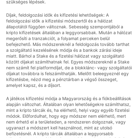
szükséges lépések.
Díjak, feldolgozási idők és kifizetési lehetőségek: A
feldolgozási idők a kifizetési módszertől és a hálózat
állapotától függően változnak. Sebesség szempontjából a
kripto kifizetések általában a leggyorsabbak. Miután a hálózat
megerősíti a tranzakciót, a folyamat perceken belül
befejezhető. Más módszereknél a feldolgozás tovább tarthat
a szolgáltató kezelésének módja és a bankok zárási ideje
miatt. Bárhol a Stake és a fizetési hálózat vagy szolgáltató
között díjakat számíthatnak fel. Egyes módszereknél a Stake
nem számít fel platformdíjat, de a blokklánc- vagy szolgáltatói
díjakat továbbra is felszámíthatják. Mielőtt beleegyeznél egy
kifizetésbe, nézd meg a pénztárban a végső összeget,
amelyet kapsz, és a díjsort.
A játékos kifizetési módja a Magyarország és a fiókbeállítások
alapján változhat. Általában olyan lehetőségekre számíthatsz,
mint a kripto tárcák és, ha elérhető, helyi vagy egyéb fizetési
módok. Előfordulhat, hogy egy módszer nem elérhető, mert
nem érhető el a területeden, a rendszeren dolgoznak, vagy
ugyanazt a módszert kell használnod, mint az utolsó
befizetésnél. A kripto tárcák általában a leggyorsabb