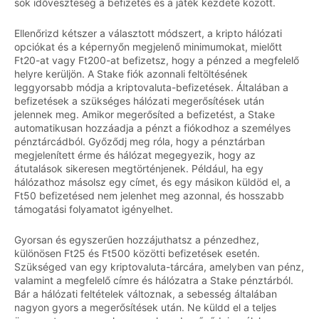
sok időveszteség a befizetés és a játék kezdete között.
Ellenőrizd kétszer a választott módszert, a kripto hálózati
opciókat és a képernyőn megjelenő minimumokat, mielőtt
Ft20-at vagy Ft200-at befizetsz, hogy a pénzed a megfelelő
helyre kerüljön. A Stake fiók azonnali feltöltésének
leggyorsabb módja a kriptovaluta-befizetések. Általában a
befizetések a szükséges hálózati megerősítések után
jelennek meg. Amikor megerősíted a befizetést, a Stake
automatikusan hozzáadja a pénzt a fiókodhoz a személyes
pénztárcádból. Győződj meg róla, hogy a pénztárban
megjelenített érme és hálózat megegyezik, hogy az
átutalások sikeresen megtörténjenek. Például, ha egy
hálózathoz másolsz egy címet, és egy másikon küldöd el, a
Ft50 befizetésed nem jelenhet meg azonnal, és hosszabb
támogatási folyamatot igényelhet.
Gyorsan és egyszerűen hozzájuthatsz a pénzedhez,
különösen Ft25 és Ft500 közötti befizetések esetén.
Szükséged van egy kriptovaluta-tárcára, amelyben van pénz,
valamint a megfelelő címre és hálózatra a Stake pénztárból.
Bár a hálózati feltételek változnak, a sebesség általában
nagyon gyors a megerősítések után. Ne küldd el a teljes