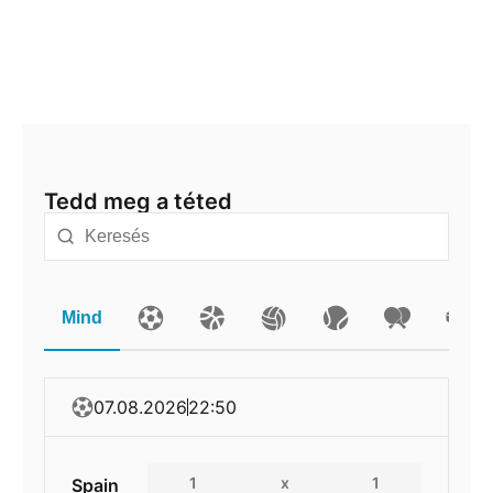
Tedd meg a téted
Mind
07.08.2026
22:50
1
x
1
Spain