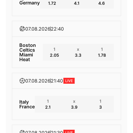
Germany
1.72
4.1
4.6
07.08.2026
22:40
Boston
1
x
1
Celtics
Miami
2.05
3.3
1.78
Heat
07.08.2026
21:40
1
x
1
Italy
France
2.1
3.9
3
07.08.2026
21:30