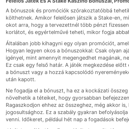
Felelős Játék És A Stake Kaszinó Bónuszai, Prom
A bónuszok és promóciók szórakoztatóbbá tehetik 
költhetnek. Amikor felelősen játszik a Stake-en, m
okot arra, hogy a tervezettnél több pénzt fizessen b
korlátot, és egyértelművé teheti, mikor fogja abba
Általában jobb kihagyni egy olyan promóciót, amel
Hogyan legyen okos a bónuszokkal: Csak olyan aj
igényel, mint amennyit megengedhet magának, ne n
Ez csak egy felső határ. A játék megkezdése előtt
a bónuszt vagy a hozzá kapcsolódó nyereményeket
után kapott.
Ne fogadja el a bónuszt, ha ez a kockázati összeg 
növelhetik a téteiket, hogy gyorsabban befejezzene
Ragaszkodjon ehhez az összeghez, még akkor is, 
jogosultsághoz. Ez a szabály gyakran befolyásolja a
venni. Időkeret, például hét nap a fogadások bef