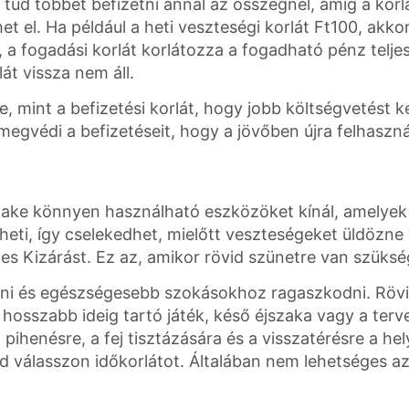
m tud többet befizetni annál az összegnél, amíg a kor
et el. Ha például a heti veszteségi korlát Ft100, akk
 a fogadási korlát korlátozza a fogadható pénz teljes
át vissza nem áll.
be, mint a befizetési korlát, hogy jobb költségvetést
megvédi a befizetéseit, hogy a jövőben újra felhaszná
Stake könnyen használható eszközöket kínál, amelyek 
heti, így cselekedhet, mielőtt veszteségeket üldözn
es Kizárást. Ez az, amikor rövid szünetre van szüksé
lni és egészségesebb szokásokhoz ragaszkodni. Rövid 
 hosszabb ideig tartó játék, késő éjszaka vagy a ter
 a pihenésre, a fej tisztázására és a visszatérésre a he
ajd válasszon időkorlátot. Általában nem lehetséges a