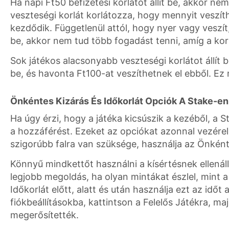
Ha napi Ft50 befizetési korlátot állít be, akkor ne
veszteségi korlát korlátozza, hogy mennyit veszíth
kezdődik. Függetlenül attól, hogy nyer vagy veszít,
be, akkor nem tud több fogadást tenni, amíg a korl
Sok játékos alacsonyabb veszteségi korlátot állít 
be, és havonta Ft100-at veszíthetnek el ebből. Ez 
Önkéntes Kizárás És Időkorlát Opciók A Stake-en
Ha úgy érzi, hogy a játéka kicsúszik a kezéből, a 
a hozzáférést. Ezeket az opciókat azonnal vezérel
szigorúbb falra van szüksége, használja az Önként
Könnyű mindkettőt használni a kísértésnek ellenál
legjobb megoldás, ha olyan mintákat észlel, mint a
Időkorlát előtt, alatt és után használja ezt az időt
fiókbeállításokba, kattintson a Felelős Játékra, m
megerősítették.