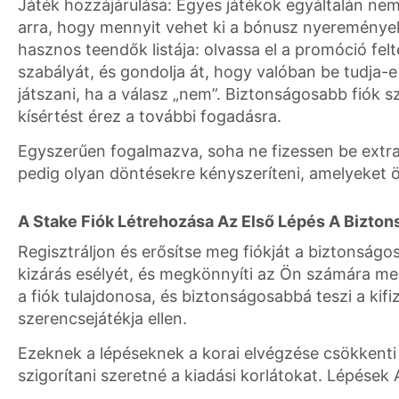
Játék hozzájárulása: Egyes játékok egyáltalán n
arra, hogy mennyit vehet ki a bónusz nyereményekbő
hasznos teendők listája: olvassa el a promóció fel
szabályát, és gondolja át, hogy valóban be tudja-e
játszani, ha a válasz „nem”. Biztonságosabb fiók 
kísértést érez a további fogadásra.
Egyszerűen fogalmazva, soha ne fizessen be extra
pedig olyan döntésekre kényszeríteni, amelyeket
A Stake Fiók Létrehozása Az Első Lépés A Bizton
Regisztráljon és erősítse meg fiókját a biztonságo
kizárás esélyét, és megkönnyíti az Ön számára megf
a fiók tulajdonosa, és biztonságosabbá teszi a kifiz
szerencsejátékja ellen.
Ezeknek a lépéseknek a korai elvégzése csökkenti
szigorítani szeretné a kiadási korlátokat. Lépések