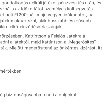
 a gondolkodás nélküli játékot pénzvesztés után, és
sználja az Időkorlátot személyes költségvetési
et heti Ft200-nál, majd vegyen időkorlátot, ha
játékosoknak szól, akik hosszabb és erősebb
ilárd elköteleződésnek szánják.
nőrzésében. Kattintson a Felelős Játékra a
adni a játéktól, majd kattintson a „Megerősítés”
ták. Mielőtt megerősítené az önkéntes kizárást, itt
b mértékben
még biztonságosabbá teheti a dolgokat.