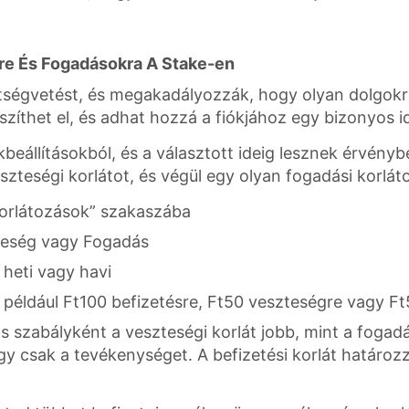
gre És Fogadásokra A Stake-en
ltségvetést, és megakadályozzák, hogy olyan dolgokr
szíthet el, és adhat hozzá a fiókjához egy bizonyos i
beállításokból, és a választott ideig lesznek érvénybe
szteségi korlátot, és végül egy olyan fogadási korláto
„Korlátozások” szakaszába
zteség vagy Fogadás
 heti vagy havi
, például Ft100 befizetésre, Ft50 veszteségre vagy F
nos szabályként a veszteségi korlát jobb, mint a fog
y csak a tevékenységet. A befizetési korlát határoz