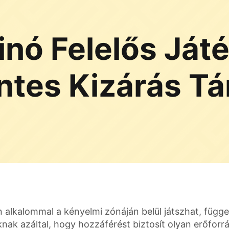
inó Felelős Ját
ntes Kizárás T
en alkalommal a kényelmi zónáján belül játszhat, függ
nak azáltal, hogy hozzáférést biztosít olyan erőforr