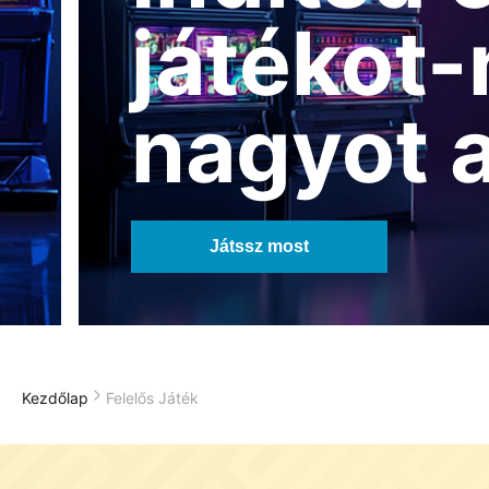
játékot-
nagyot 
Játssz most
Kezdőlap
Felelős Játék