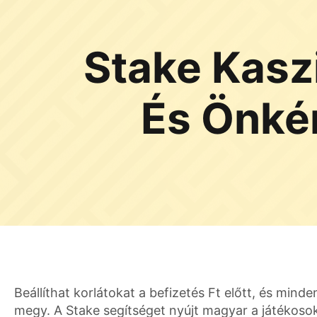
Stake Kasz
És Önké
Beállíthat korlátokat a befizetés Ft előtt, és mind
megy. A Stake segítséget nyújt magyar a játékosok