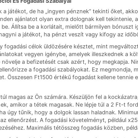
óciói És Fogadási Szabályai
a játékot, de ha „ingyen pénznek” tekinti őket, akk
inden ajánlatot olyan extra dolognak kell tekintenie,
e. Állítsa be a korlátait, mielőtt bármilyen bónuszt i
hagyni a játékot, ha pénzt veszít vagy kifogy az időbő
y fogadási célok üldözésére késztet, mint megváltozt
ánlatokat vegyen igénybe, amelyek illeszkednek a kö
övelje a befizetését csak azért, hogy megkapja. Ninc
 ellenőrizze a fogadási szabályokat. Ez megmondja, m
. Összesen Ft1500 értékű fogadást kellene tennie e
túl magas az Ön számára. Készüljön fel a kockázatra,
k, amikor a tétek magasak. Ne lépje túl a 2 Ft-t for
ha úgy tűnik, hogy a dolgok lassan haladnak. Minim
z ellenőrzést. A fogadási követelményt, például x25 va
ejezéséhez. Maximális tétösszeg fogadás közben, péld