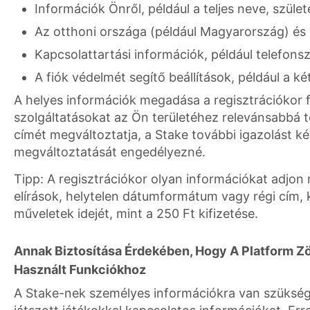
Információk Önről, például a teljes neve, szüle
Az otthoni országa (például Magyarország) és 
Kapcsolattartási információk, például telefon
A fiók védelmét segítő beállítások, például a 
A helyes információk megadása a regisztrációkor f
szolgáltatásokat az Ön területéhez relevánsabbá t
címét megváltoztatja, a Stake további igazolást kér
megváltoztatását engedélyezné.
Tipp: A regisztrációkor olyan információkat adjo
elírások, helytelen dátumformátum vagy régi cím,
műveletek idejét, mint a 250 Ft kifizetése.
Annak Biztosítása Érdekében, Hogy A Platform 
Használt Funkciókhoz
A Stake-nek személyes információkra van szüksége 