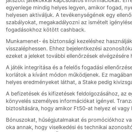
játszott játékokkal kapcsolatos információkat. Err
egyenlege mindig helyes legyen, amikor fogad, nye
helyesen aktiváljuk. A tevékenységének egy ellenő
szabályokat, megakadályozni az ismételt igénylése
fogadásokhoz kötött cashback.
Munkamenet- és biztonsági kezeléshez használják a
visszaléphessen. Ehhez bejelentkezési azonosítókat
ezeket a jeleket további ellenőrzések elvégzésére
A játék integritása és a felelős fogadási ellenőrz
korlátok a kívánt módon működjenek. Ez magában fo
helyes eredményeket láthat, a Stake pedig kivizsg
A befizetések és kifizetések feldolgozásához, az
könyvelés személyes információkat igényel. Tranza
biztosítására, hogy amikor Ft50-at helyez el vagy
Bónuszokat, hűségjutalmakat és promóciókhoz val
oka annak, hogy viselkedési és technikai azonosít