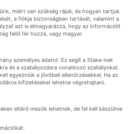
ünk, miért van szükség rájuk, és hogyan tartjuk
ét, a fiókja biztonságban tartását, valamint a
lyzat azt is elmagyarázza, hogy az információit
zág felől fér hozzá, vagy magyar.
néhány személyes adatot. Ez segít a Stake-nek
átékra és a szabályozásra vonatkozó szabályokat.
ell egyezniük a jövőbeli ellenőrzésekkel. Ha az
olláros kifizetéseket lehetne végrehajtani.
ken eltérő mezők lehetnek, de fel kell készülnie
rmációkat.