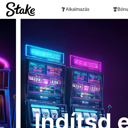
Alkalmazás
Bónu
Indítsd e