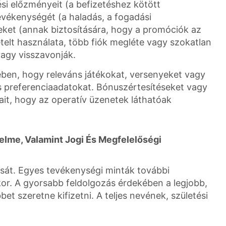
ési előzményeit (a befizetéshez kötött
evékenységét (a haladás, a fogadási
eket (annak biztosítására, hogy a promóciók az
elt használata, több fiók megléte vagy szokatlan
vagy visszavonják.
ben, hogy releváns játékokat, versenyeket vagy
 preferenciaadatokat. Bónuszértesítéseket vagy
ait, hogy az operatív üzenetek láthatóak
elme, Valamint Jogi És Megfelelőségi
ását. Egyes tevékenységi minták további
kor. A gyorsabb feldolgozás érdekében a legjobb,
 szeretne kifizetni. A teljes nevének, születési