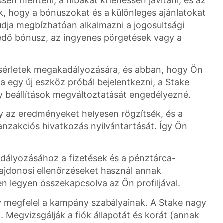
en menteni, a hibákat ki lehessen javítani, és az
uk, hogy a bónuszokat és a különleges ajánlatokat
udja megbízhatóan alkalmazni a jogosultsági
rjedő bónusz, az ingyenes pörgetések vagy a
kísérletek megakadályozására, és abban, hogy Ön
a egy új eszköz próbál bejelentkezni, a Stake
ny beállítások megváltoztatását engedélyezné.
ogy az eredményeket helyesen rögzítsék, és a
anzakciós hivatkozás nyilvántartását. Így Ön
adályozásához a fizetések és a pénztárca-
lajdonosi ellenőrzéseket használ annak
en legyen összekapcsolva az Ön profiljával.
y megfelel a kampány szabályainak. A Stake nagy
 Megvizsgálják a fiók állapotát és korát (annak