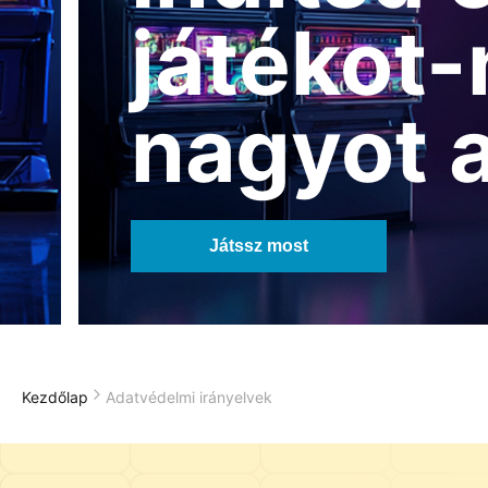
játékot-
nagyot 
Játssz most
Kezdőlap
Adatvédelmi irányelvek