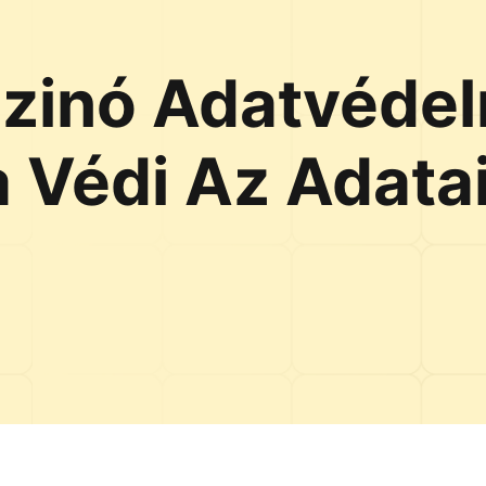
szinó Adatvédel
 Védi Az Adatai